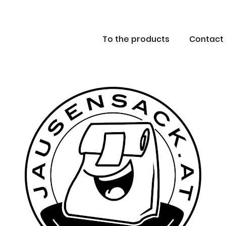
To the products
Contact