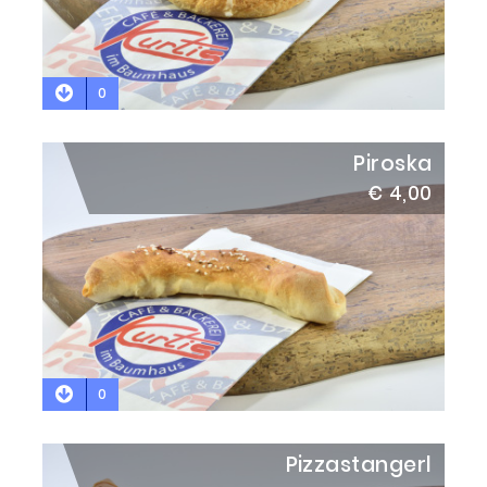
0
Piroska
€ 4,00
0
Pizzastangerl