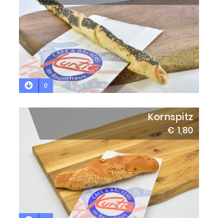
0
Kornspitz
€ 1,80