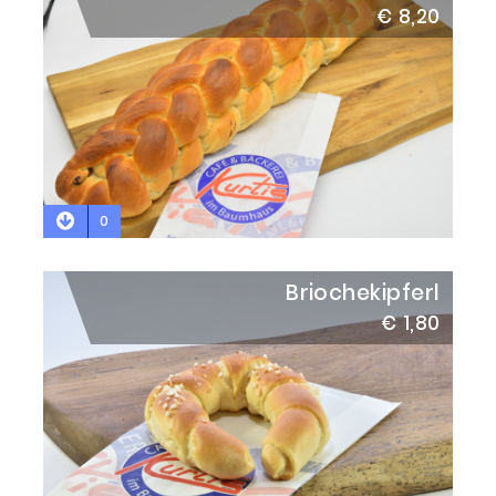
€ 8,20
0
Briochekipferl
€ 1,80