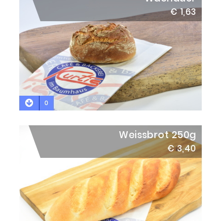
€ 1,63
0
Weissbrot 250g
€ 3,40