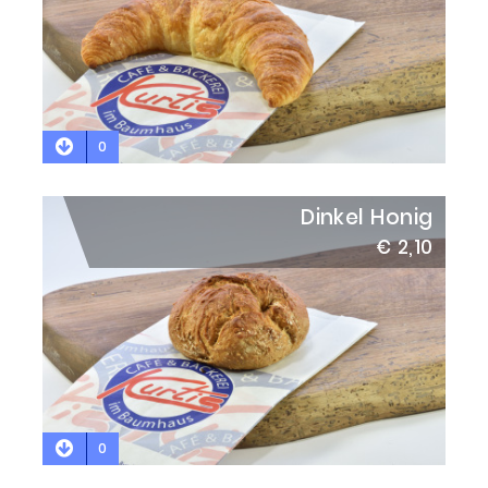
0
Dinkel Honig
€ 2,10
0