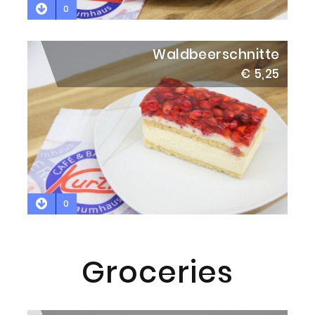
0
Waldbeerschnitte
€ 5,25
0
Groceries