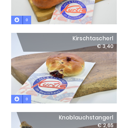
0
Kirschtascherl
€ 3,40
0
Knoblauchstangerl
€ 2,65