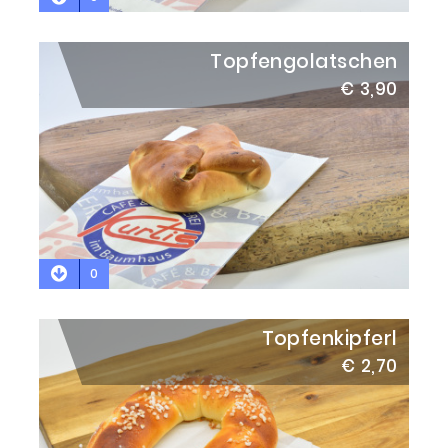
Topfengolatschen
€ 3,90
0
Topfenkipferl
€ 2,70