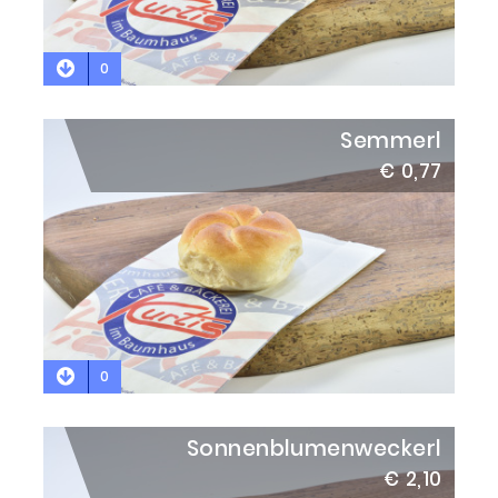
0
Semmerl
€ 0,77
0
Sonnenblumenweckerl
€ 2,10