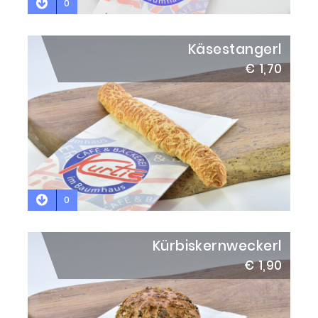
0
Käsestangerl
€ 1,70
0
Kürbiskernweckerl
€ 1,90