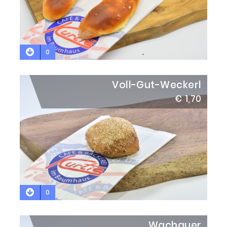
0
Voll-Gut-Weckerl
€ 1,70
0
Wachauer