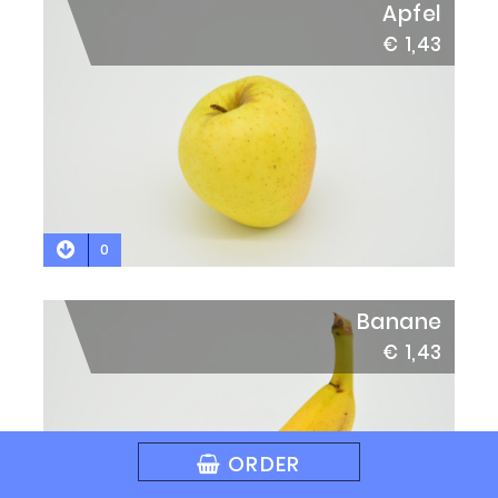
Apfel
€ 1,43
0
Banane
€ 1,43
ORDER